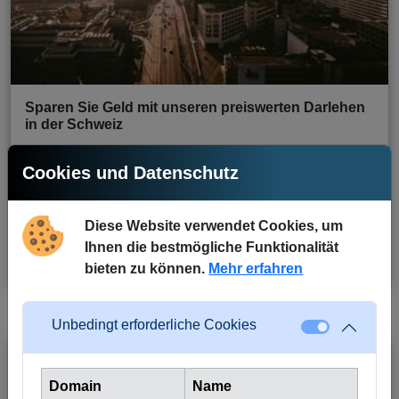
Sparen Sie Geld mit unseren preiswerten Darlehen
in der Schweiz
Cookies und Datenschutz
Willkommen bei Crowd4Cash - Ihrem
vertrauenswürdigen Partner für preisgünstige
Darlehen in der
Diese Website verwendet Cookies, um
Ihnen die bestmögliche Funktionalität
bieten zu können.
Mehr erfahren
Dec 18, 2023
Weiterlesen
Justin
Unbedingt erforderliche Cookies
Domain
Name