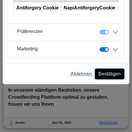
Antiforgery Cookie
NapiAntiforgeryCookie
Präferenzen
Marketing
Für mehr Flexibilität: Der Sekundärmarkt von
Ablehnen
Bestätigen
Crowd4Cash
In unserem ständigen Bestreben, unsere
Crowdlending Plattform optimal zu gestalten,
freuen wir uns Ihnen
Dec 01, 2023
Weiterlesen
Justin