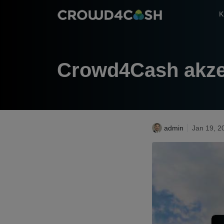
K
Crowd4Cash akzep
admin
Jan 19, 2