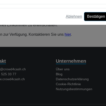
rden dabei nur externe Transaktionskosten verrechnet.
st es für uns selbstverständlich auch digitale Währungen anzuneh
nvestieren. Damit schafft Crowd4Cash den Cryprocurrency Invest
Ablehnen
Bestätigen
attraktiven Zinsen und den monatlichen Zinszahlungen auf dem K
ches Einkommen zu erwirtschaften.
en zur Verfügung. Kontaktieren Sie uns
hier
.
akt
Unternehmen
o@crowd4cash.ch
Über uns
525 33 77
Blog
crowd4cash.ch
Datenschutzerklärung
Cookie-Richtlinie
Nutzungsbestimmungen