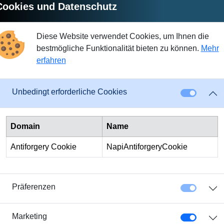
Cookies und Datenschutz
Diese Website verwendet Cookies, um Ihnen die
bestmögliche Funktionalität bieten zu können.
Mehr
erfahren
Unbedingt erforderliche Cookies
Domain
Name
Antiforgery Cookie
NapiAntiforgeryCookie
Präferenzen
renditestarke Direkt-Investitionen mit Cryptocurrencies in Pee
ins bezahlen. Durch die Zusammenarbeit mit einem der führende
Marketing
, kostengünstig und zum besten verfügbaren Marktpreis in CH