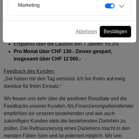
Leasing konnten wir eine Finanzierung zu ausserordentlich
Marketing
attraktiven Zinsen erreichen. Das ist ein perfektes Beispiel,
dass die Wahl des richtigen Finanzierungspartners sehr
wertvoll ist.
Ablehnen
Bestätigen
Zins des Darlehens bisher 9.95% Neu 4.7%
Ersparnis über die Laufzeit von 7 Jahren: 55.3%
Pro Monat über CHF 130.- Zinsen gespart,
insgesamt über CHF 11'000.-
Feedback des Kunden:
„Sie haben mir den Tag versüsst. Ich bin Ihnen auf ewig
dankbar für Ihren Einsatz.“
Wir freuen uns sehr über die positiven Resultate und die
Feedbacks unserer Kunden. Als Finanzierungsdienstleister
empfehlen wir unseren bestehenden und wie auch
zukünftigen Kunden stets die bestehenden Darlehen zu
prüfen. Die Refinanzierung eines Darlehens macht in den
meisten Fällen Sinn und ist jederzeit möglich. Wir von