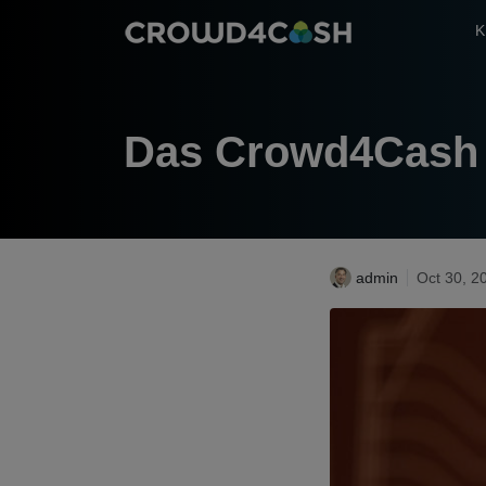
K
Das Crowd4Cash T
admin
Oct 30, 2