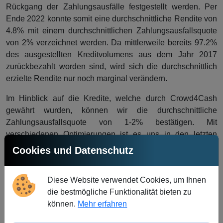
Rückgang der Zahlungsausfälle festgestellt werden. Per
Ende 2022 konnte somit eine durchschnittliche Rendite von
4.8% mit einem durchschnittlichen Zahlungsausfallsquote
von 2% verzeichnet werden. Da mittlerweile bereits 97.2%
des ausgestellten Kreditvolumens aus dem Jahr 2017
zurückbezahlt worden sind, wird sich die durchschnittlich
erzielte Rendite nur noch marginal verändern.
Im Hinblick auf die Kredite, welche durch Crowd4Cash
gewährt wurden, können wir die durchschnittliche
Zahlungsausfallsquote von 1-2% bestätigen. Mit
verschiedenen Optimierungen ist es uns in den letzten
Jahren gelungen, die Ausfallsquote massgeblich zu
Cookies und Datenschutz
senken. Gleichzeitig bietet Crowd4Cash attraktive Renditen
an, weshalb dies für Investoren eine gute
Diese Website verwendet Cookies, um Ihnen
Anlagemöglichkeit darstellt. Basierend auf den
die bestmögliche Funktionalität bieten zu
Erkenntnissen aus dem Bericht, sind wir mit den aktuellen
können.
Mehr erfahren
Daten sehr zufrieden und ziehen eine positive Bilanz im
Vergleich zu den festgestellten Durchschnittswerten. Es ist