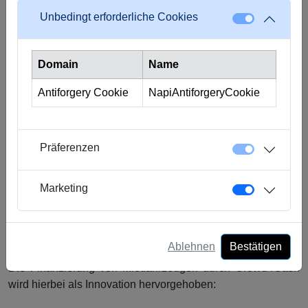
uns jedoch ein grosses Anliegen, unsere Kreditprozesse
Unbedingt erforderliche Cookies
und Produkte weiter zu optimieren, damit wir unseren
Investoren stets die beste Lösung anbieten können.
Domain
Name
Antiforgery Cookie
NapiAntiforgeryCookie
Innovationen
Das Crowdlending befindet sich in einem fortwährenden
Wandel und hat in der Vergangenheit zahlreiche
Präferenzen
Innovationen hervorgebracht. Diese Neuerungen trugen
maßgeblich dazu bei, dass dieser Markt seit 2016 eine
Marketing
beeindruckende Expansion erlebt hat. Die verschiedenen
Innovationen werden in diesem Bericht in drei Kategorien
unterteilt: Steigerung der Effizienz, Nachhaltige
Finanzierung und Vergrösserung des Ökosystems.
Ablehnen
Bestätigen
Die Finanzierung von Mietfahrzeugen durch Crowd4Cash
wird hierbei als Innovation hervorgehoben: