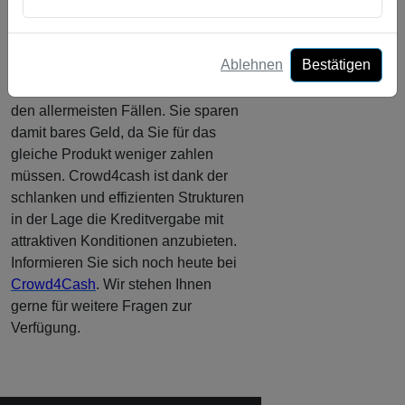
Fazit
Ablehnen
Bestätigen
Eine Umschuldung ist jederzeit
kostenlos möglich und lohnt sich in
den allermeisten Fällen. Sie sparen
damit bares Geld, da Sie für das
gleiche Produkt weniger zahlen
müssen. Crowd4cash ist dank der
schlanken und effizienten Strukturen
in der Lage die Kreditvergabe mit
attraktiven Konditionen anzubieten.
Informieren Sie sich noch heute bei
Crowd4Cash
. Wir stehen Ihnen
gerne für weitere Fragen zur
Verfügung.