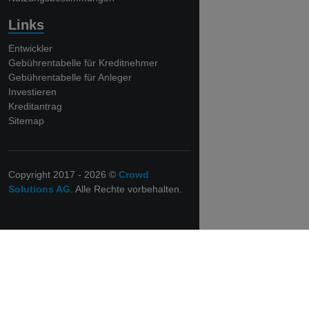
Links
Entwickler
Gebührentabelle für Kreditnehmer
Gebührentabelle für Anleger
Investieren
Kreditantrag
Sitemap
Copyright 2017 - 2026 ©
Crowd
Solutions AG
. Alle Rechte vorbehalten.