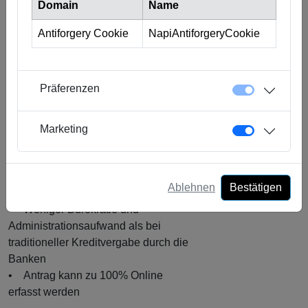
Domain
Name
langfristigen Kreditbedarf decken
muss, ist eine Finanzierung über eine
Antiforgery Cookie
NapiAntiforgeryCookie
Crowdlending-Plattform oft der
attraktivste Weg zur Finanzierung.
Wieso einen Firmen-Kredit über
Präferenzen
Crowdlending (z.B. bei
Crowd4Cash)?
Marketing
• Kreditentscheid innerhalb von 48h
• Attraktive Konditionen durch hoch
automatisierte und effiziente Prozesse
Ablehnen
Bestätigen
• Kredite bereits ab CHF 5'000.-
• Weniger Bürokratie und
Administrationsaufwand als bei
traditioneller Kreditvergabe durch die
Banken
• Antrag kann zu 100% Online
erfasst werden