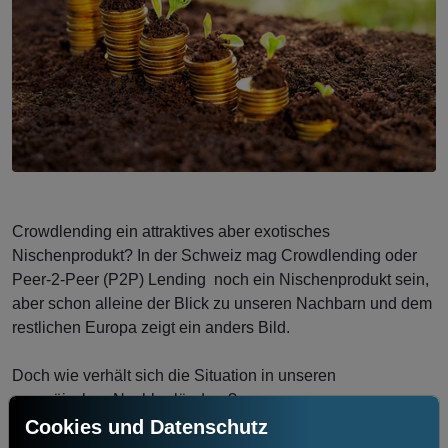
Crowdlending ein attraktives aber exotisches
Nischenprodukt? In der Schweiz mag Crowdlending oder
Peer-2-Peer (P2P) Lending noch ein Nischenprodukt sein,
aber schon alleine der Blick zu unseren Nachbarn und dem
restlichen Europa zeigt ein anders Bild.
Doch wie verhält sich die Situation in unseren
europäischen Nachbarländern?
Das Transaktionsvolumen im Segment Crowdlending für
Cookies und Datenschutz
das Jahr 2017 wird gemäss Hochrechnung bereits etwa 6,2