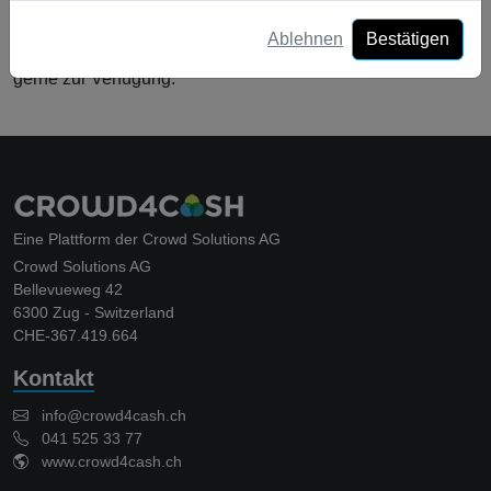
Entwicklung mit Ihnen!
Ablehnen
Bestätigen
Ihr Team von Crowd4Cash steht Ihnen bei Fragen sehr
gerne zur Verfügung.
Eine Plattform der Crowd Solutions AG
Crowd Solutions AG
Bellevueweg 42
6300 Zug - Switzerland
CHE-367.419.664
Kontakt
info@crowd4cash.ch
041 525 33 77
www.crowd4cash.ch