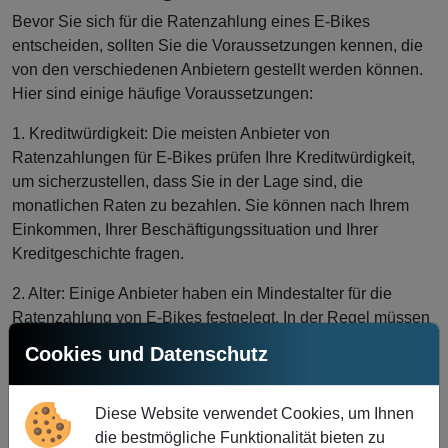
Bevor Sie sich für die Ratenzahlung eines E-Bikes
entscheiden, sollten Sie die Voraussetzungen kennen, die
von den verschiedenen Anbietern gestellt werden können.
Hier sind einige häufige Voraussetzungen:
1. Kreditwürdigkeit: Die meisten Anbieter von
Ratenzahlungen für E-Bikes prüfen Ihre Kreditwürdigkeit,
um sicherzustellen, dass Sie in der Lage sind, die
monatlichen Raten zu bezahlen. Sie können nach Ihrem
Einkommen, Ihrer Beschäftigungssituation und Ihrer
Kreditgeschichte fragen.
2. Alter: Einige Anbieter haben ein Mindestalter für die
Ratenzahlung von E-Bikes festgelegt. In der Regel müssen
Sie mindestens 20 Jahre alt sein, um eine Finanzierung
Cookies und Datenschutz
beantragen zu können.
3. Aufenthaltsstatus: Je nach Anbieter kann Ihr
Diese Website verwendet Cookies, um Ihnen
Aufenthaltsstatus in der Schweiz eine Rolle spielen. Alle
die bestmögliche Funktionalität bieten zu