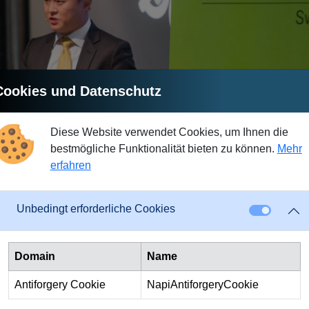
Cookies und Datenschutz
Diese Website verwendet Cookies, um Ihnen die
bestmögliche Funktionalität bieten zu können.
Mehr
erfahren
Unbedingt erforderliche Cookies
Domain
Name
 Zürich hatte Crowd4Cash die Gelegenheit, den Ausführungen 
. Diese Plattform ist an der Nasdaq mit über 5.3 Mrd. USD Börse
Antiforgery Cookie
NapiAntiforgeryCookie
nbar ein optimaler Platz für Peer-to-Peer Lending. Aber bereits d