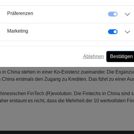
dass die Arbeiterklasse von über 600 Mio Menschen in China w
Präferenzen
Marketing
attformen im Reich der Mitte gegen eine starke und vielseitig
pen. Während es sich für chinesische Banken nicht lohnt, Kre
ienz und innovative Geschäftsmodelle Kredite günstig abwickel
niger als 2 USD.
Ablehnen
Bestätigen
in China stehen in einer Ko-Existenz zueinander. Die Ergänz
n China erstmals den Zugang zu Krediten. Das führt zu einer A
r chinesischen FinTech (R)evolution. Die Fintechs in China sin
her erstaunt es nicht, dass die Mehrheit der 10 wertvollsten F