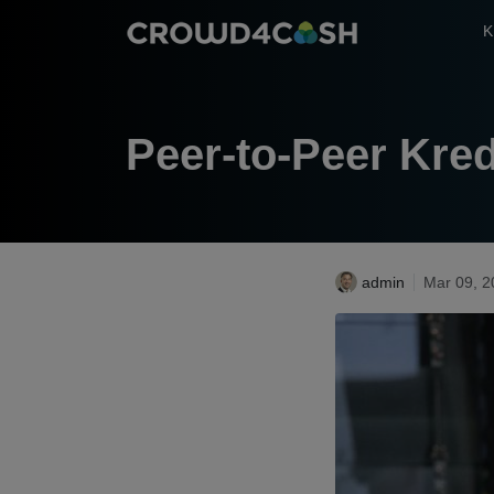
K
Peer-to-Peer Kred
admin
Mar 09, 2