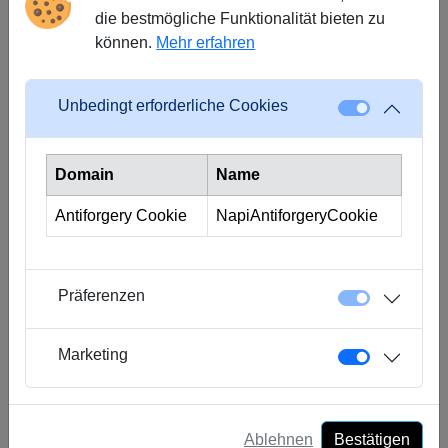
dabei zu helfen, ihr Geschäft auf die nächste Ebene zu
die bestmögliche Funktionalität bieten zu
bringen. Neben meiner freiberuflichen Karriere habe ich
können.
Mehr erfahren
auch in den USA gearbeitet, wo ich als Projektmanager und
Senior Developer gearbeitet habe. Für mich ist es ein
Unbedingt erforderliche Cookies
Privileg, meine vielfältigen Fähigkeiten, meine
Begeisterung und meine Erfahrung in Crowd4Cash
einfließen zu lassen.
Domain
Name
Was ist deine größte Herausforderung?
Antiforgery Cookie
NapiAntiforgeryCookie
Die Demokratisierung der Technologie ermöglicht es
unseren Kunden, ihre Daten mithilfe von Self-Service-Tools
und -Analysen einfacher zu nutzen. Es ist jedoch nicht ohne
Präferenzen
Herausforderungen. Als Chief Technology Officer muss ich
über die Zukunft und die nächsten Schritte nachdenken.
Der Schutz sensibler Informationen ist der Schlüssel für das
Marketing
langfristige Überleben eines Unternehmens und seine
Fähigkeit, eine positive Beziehung und Reputation zu
seinen Kunden aufrechtzuerhalten. Daher ist es wichtig,
Ablehnen
Bestätigen
dass geeignete Schritte unternommen werden. Wir