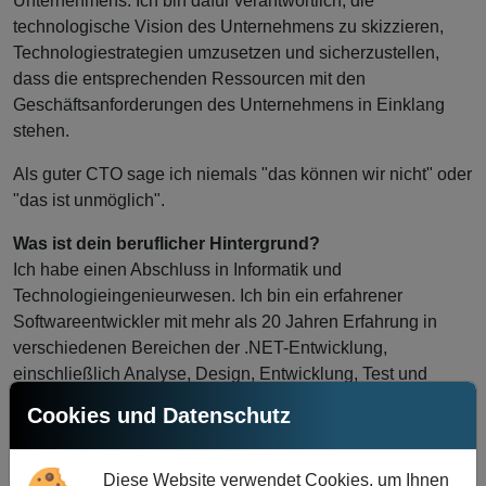
Unternehmens. Ich bin dafür verantwortlich, die
technologische Vision des Unternehmens zu skizzieren,
Technologiestrategien umzusetzen und sicherzustellen,
dass die entsprechenden Ressourcen mit den
Geschäftsanforderungen des Unternehmens in Einklang
stehen.
Als guter CTO sage ich niemals "das können wir nicht" oder
"das ist unmöglich".
Was ist dein beruflicher Hintergrund?
Ich habe einen Abschluss in Informatik und
Technologieingenieurwesen. Ich bin ein erfahrener
Softwareentwickler mit mehr als 20 Jahren Erfahrung in
verschiedenen Bereichen der .NET-Entwicklung,
einschließlich Analyse, Design, Entwicklung, Test und
Implementierung von Geschäftsanwendungen, Web
Cookies und Datenschutz
Services und mobilen Lösungen. In den letzten zwei
Jahrzehnten hatte ich die Gelegenheit, das unvergleichliche
Privileg zu genießen, über tausend Unternehmen weltweit
Diese Website verwendet Cookies, um Ihnen