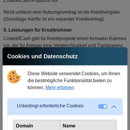
Crowd4Cash-Plattform vor.
Nicht umfasst vom Nutzungsvertrag ist die Kreditvergabe
(Grundlage hierfür ist ein separater Kreditvertrag).
9. Leistungen für Kreditnehmer
Crowd4Cash gibt für Kreditprojekte einen formalen Rahmen
vor, der für Anleger eine Vergleichbarkeit und Transparenz
sicherstellt.
Cookies und Datenschutz
Um eine Prüfung des Kreditprojektes durchführen zu
können, muss uns der Kreditnehmer weitere Daten
Diese Website verwendet Cookies, um Ihnen
mitteilen. Crowd4Cash erhebt hierbei bei den
die bestmögliche Funktionalität bieten zu
Kreditnehmern insbesondere folgende Daten:
können.
Mehr erfahren
Privatpersonen
Unbedingt erforderliche Cookies
Angaben über die finanziellen Verhältnisse wie
Einkommen und finanzielle Verpflichtungen
Betreibungsauskunft
Domain
Name
Daten zu Kredithöhe, Laufzeit des Kreditvertrages,