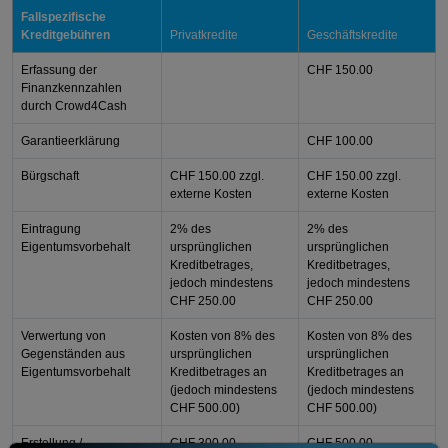
Fallspezifische
Kreditgebühren
Privatkredite
Geschäftskredite
Erfassung der
CHF 150.00
Finanzkennzahlen
durch Crowd4Cash
Garantieerklärung
CHF 100.00
Bürgschaft
CHF 150.00
zzgl.
CHF 150.00
zzgl.
externe Kosten
externe Kosten
Eintragung
2% des
2% des
Eigentumsvorbehalt
ursprünglichen
ursprünglichen
Kreditbetrages,
Kreditbetrages,
jedoch mindestens
jedoch mindestens
CHF 250.00
CHF 250.00
Verwertung von
Kosten von 8% des
Kosten von 8% des
Gegenständen aus
ursprünglichen
ursprünglichen
Eigentumsvorbehalt
Kreditbetrages an
Kreditbetrages an
(jedoch mindestens
(jedoch mindestens
CHF 500.00)
CHF 500.00)
Erstellung /
CHF 300.00
CHF 500.00