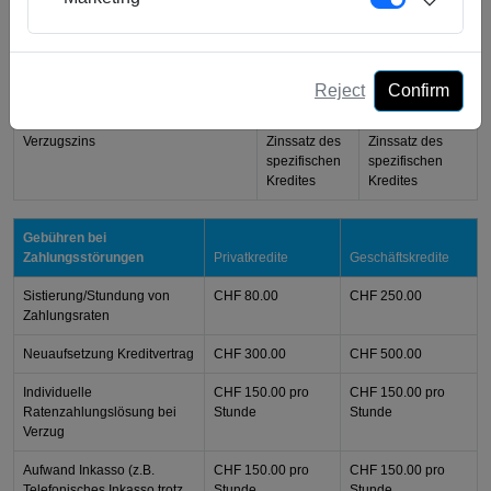
Schalter
Gebühr falls der Kredit durch den
CHF 300.00
CHF 500.00
Kreditnehmer abgelehnt wird,
(falls KKG
nachdem der Kredit vollständig
nicht
Reject
Confirm
finanziert wurde
anwendbar)
Verzugszins
Zinssatz des
Zinssatz des
spezifischen
spezifischen
Kredites
Kredites
Gebühren bei
Zahlungsstörungen
Privatkredite
Geschäftskredite
Sistierung/Stundung von
CHF 80.00
CHF 250.00
Zahlungsraten
Neuaufsetzung Kreditvertrag
CHF 300.00
CHF 500.00
Individuelle
CHF 150.00
pro
CHF 150.00
pro
Ratenzahlungslösung bei
Stunde
Stunde
Verzug
Aufwand Inkasso (z.B.
CHF 150.00
pro
CHF 150.00
pro
Telefonisches Inkasso trotz
Stunde
Stunde