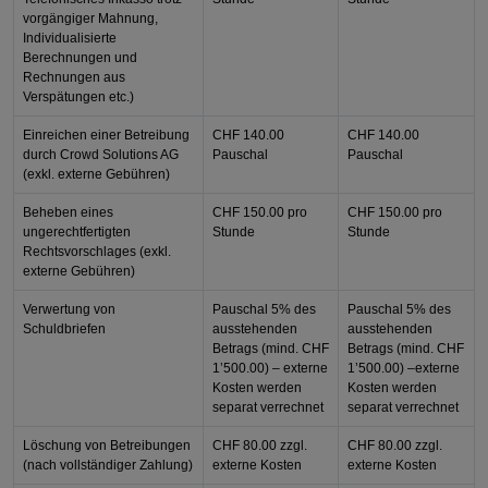
vorgängiger Mahnung,
Individualisierte
Berechnungen und
Rechnungen aus
Verspätungen etc.)
Einreichen einer Betreibung
CHF 140.00
CHF 140.00
durch Crowd Solutions AG
Pauschal
Pauschal
(exkl. externe Gebühren)
Beheben eines
CHF 150.00
pro
CHF 150.00
pro
ungerechtfertigten
Stunde
Stunde
Rechtsvorschlages (exkl.
externe Gebühren)
Verwertung von
Pauschal 5% des
Pauschal 5% des
Schuldbriefen
ausstehenden
ausstehenden
Betrags (mind. CHF
Betrags (mind. CHF
1’500.00) – externe
1’500.00) –externe
Kosten werden
Kosten werden
separat verrechnet
separat verrechnet
Löschung von Betreibungen
CHF 80.00
zzgl.
CHF 80.00
zzgl.
(nach vollständiger Zahlung)
externe Kosten
externe Kosten