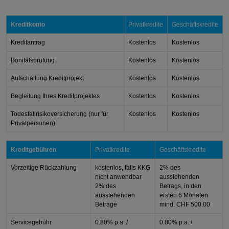
Kreditkonto
Privatkredite
Geschäftskredite
Kreditantrag
Kostenlos
Kostenlos
Bonitätsprüfung
Kostenlos
Kostenlos
Aufschaltung Kreditprojekt
Kostenlos
Kostenlos
Begleitung Ihres Kreditprojektes
Kostenlos
Kostenlos
Todesfallrisikoversicherung (nur für
Kostenlos
Kostenlos
Privatpersonen)
Kreditgebühren
Privatkredite
Geschäftskredite
Vorzeitige Rückzahlung
kostenlos, falls KKG
2% des
nicht anwendbar
ausstehenden
2% des
Betrags, in den
ausstehenden
ersten 6 Monaten
Betrage
mind. CHF 500.00
Servicegebühr
0.80% p.a. /
0.80% p.a. /