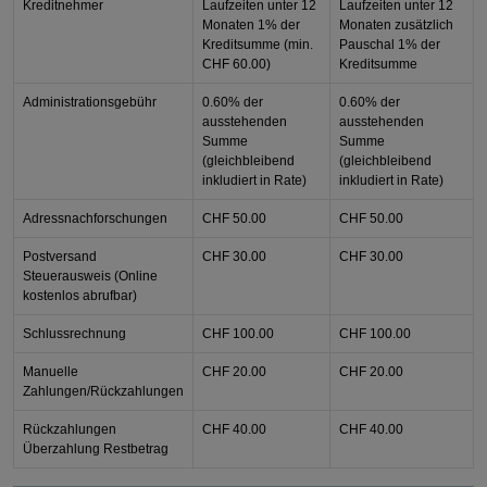
Kreditnehmer
Laufzeiten unter 12
Laufzeiten unter 12
Monaten 1% der
Monaten zusätzlich
Kreditsumme (min.
Pauschal 1% der
CHF 60.00)
Kreditsumme
Administrationsgebühr
0.60% der
0.60% der
ausstehenden
ausstehenden
Summe
Summe
(gleichbleibend
(gleichbleibend
inkludiert in Rate)
inkludiert in Rate)
Adressnachforschungen
CHF 50.00
CHF 50.00
Postversand
CHF 30.00
CHF 30.00
Steuerausweis (Online
kostenlos abrufbar)
Schlussrechnung
CHF 100.00
CHF 100.00
Manuelle
CHF 20.00
CHF 20.00
Zahlungen/Rückzahlungen
Rückzahlungen
CHF 40.00
CHF 40.00
Überzahlung Restbetrag