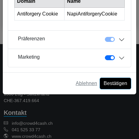
Domain
Name
Kundendienst
Zurich, CH
Vollzeit
Antiforgery Cookie
NapiAntiforgeryCookie
Inserat
(PDF)
Präferenzen
Marketing
Eine Plattform der Crowd Solutions AG
Crowd Solutions AG
Ablehnen
Bestätigen
Bellevueweg 42
6300 Zug - Switzerland
CHE-367.419.664
Kontakt
info@crowd4cash.ch
041 525 33 77
www.crowd4cash.ch