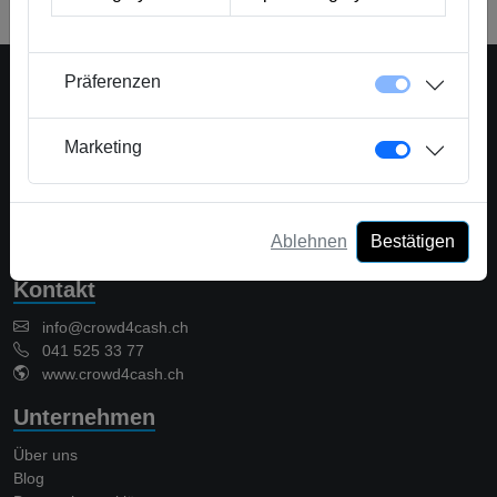
geprüft und danach freigegeben.
Präferenzen
Marketing
Eine Plattform der Crowd Solutions AG
Crowd Solutions AG
Bellevueweg 42
6300 Zug - Switzerland
Ablehnen
Bestätigen
CHE-367.419.664
Kontakt
info@crowd4cash.ch
041 525 33 77
www.crowd4cash.ch
Unternehmen
Über uns
Blog