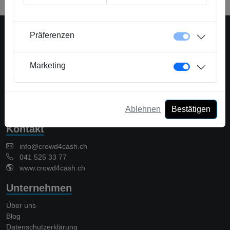
Präferenzen
Eine Plattform der Crowd Solutions AG
Marketing
Crowd Solutions AG
Bellevueweg 42
6300 Zug - Switzerland
Ablehnen
Bestätigen
CHE-367.419.664
Kontakt
info@crowd4cash.ch
041 525 33 77
www.crowd4cash.ch
Unternehmen
Über uns
Blog
Datenschutzerklärung