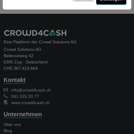
Eine Plattform der Crowd Solutions AG
Crowd Solutions AG
Bellevueweg 42
6300 Zug - Switzerland
CHE-367.419.664
Kontakt
info@crowd4cash.ch
041 525 33 77
www.crowd4cash.ch
Unternehmen
Über uns
Blog