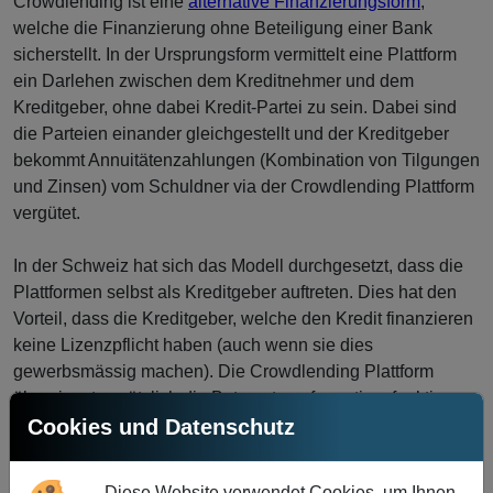
Crowdlending ist eine
alternative Finanzierungsform
,
welche die Finanzierung ohne Beteiligung einer Bank
sicherstellt. In der Ursprungsform vermittelt eine Plattform
ein Darlehen zwischen dem Kreditnehmer und dem
Kreditgeber, ohne dabei Kredit-Partei zu sein. Dabei sind
die Parteien einander gleichgestellt und der Kreditgeber
bekommt Annuitätenzahlungen (Kombination von Tilgungen
und Zinsen) vom Schuldner via der Crowdlending Plattform
vergütet.
In der Schweiz hat sich das Modell durchgesetzt, dass die
Plattformen selbst als Kreditgeber auftreten. Dies hat den
Vorteil, dass die Kreditgeber, welche den Kredit finanzieren
keine Lizenzpflicht haben (auch wenn sie dies
gewerbsmässig machen). Die Crowdlending Plattform
übernimmt zusätzlich die Betragstransformationsfunktion
Cookies und Datenschutz
der Banken, da sie kleinere Beträge zu einem Kredit
bündeln. In der Regel finanzieren mehrere Kreditgeber (die
sogenannte
Crowd
) einen Kredit, welcher dann dem
Diese Website verwendet Cookies, um Ihnen