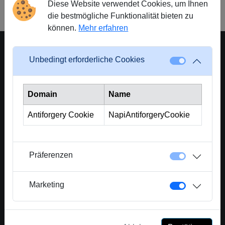
Zurück zum Glossar
Diese Website verwendet Cookies, um Ihnen
die bestmögliche Funktionalität bieten zu
können.
Mehr erfahren
Unbedingt erforderliche Cookies
Eine Plattform der Crowd Solutions AG
Crowd Solutions AG
Domain
Name
Bellevueweg 42
6300 Zug - Switzerland
Antiforgery Cookie
NapiAntiforgeryCookie
CHE-367.419.664
Kontakt
Präferenzen
info@crowd4cash.ch
041 525 33 77
www.crowd4cash.ch
Marketing
Unternehmen
Über uns