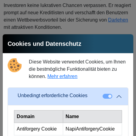
Investoren keine lukrativen Chancen verpassen. Er reagiert
prompt auf neue Kreditlisten und verschafft den Benutzern
einen Wettbewerbsvorteil bei der Sicherung von
Darlehen
mit attraktiven Konditionen.
Wenn Sie den Prozess noch weiter verbessern möchten,
Cookies und Datenschutz
bietet Crowd4Cash auch die Möglichkeit, die
LSV/Direktabbuchungslösung
zu beantragen. Durch diese
Funktion können Sie Ihre Investitionen noch effizienter
Diese Website verwendet Cookies, um Ihnen
verwalten und Ihre Investitionserfahrung optimieren.
die bestmögliche Funktionalität bieten zu
können.
Mehr erfahren
Durch die Erstellung eines massgeschneiderten
Anlageportfolios über den Auto-Investor können Investoren
ihre Rendite optimieren und ihre Risiken diversifizieren. Die
Unbedingt erforderliche Cookies
Flexibilität der Funktion ermöglicht es den Benutzern, ihre
Präferenzen anzupassen, wenn sich ihre finanziellen Ziele
Domain
Name
ändern, und gewährleistet so, dass ihre Anlagestrategie
anpassungsfähig bleibt und mit ihren Zielen übereinstimmt.
Antiforgery Cookie
NapiAntiforgeryCookie