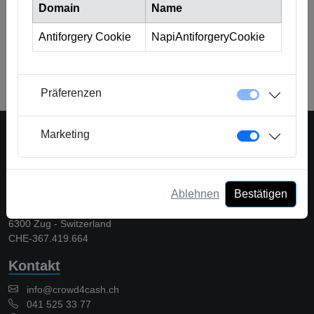
Domain
Name
Antiforgery Cookie
NapiAntiforgeryCookie
Zurück zum Glossar
Präferenzen
Marketing
Eine Plattform der Crowd Solutions AG
Ablehnen
Bestätigen
Crowd Solutions AG
Bellevueweg 42
6300 Zug - Switzerland
CHE-367.419.664
Kontakt
info@crowd4cash.ch
041 525 33 77