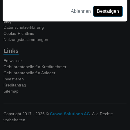
Unternehmen
Ablehnen
Bestätigen
Über uns
Blog
Datenschutzerklärung
Cookie-Richtlinie
Nutzungsbestimmungen
Links
Entwickler
Gebührentabelle für Kreditnehmer
Gebührentabelle für Anleger
Investieren
Kreditantrag
Sitemap
Copyright 2017 - 2026 ©
Crowd Solutions AG
. Alle Rechte
vorbehalten.