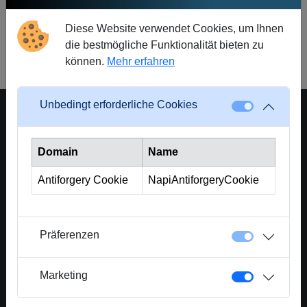
Diese Website verwendet Cookies, um Ihnen
Zurück zur Startseite
die bestmögliche Funktionalität bieten zu
können.
Mehr erfahren
Unbedingt erforderliche Cookies
Domain
Name
Eine Plattform der Crowd Solutions AG
Crowd Solutions AG
Antiforgery Cookie
NapiAntiforgeryCookie
Bellevueweg 42
6300 Zug - Switzerland
CHE-367.419.664
Präferenzen
Kontakt
info@crowd4cash.ch
Marketing
041 525 33 77
www.crowd4cash.ch