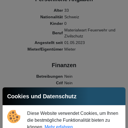
Alter
33
Nationalität
Schweiz
Kinder
0
Materialwart Feuerwehr und
Beruf
Zivilschutz
Angestellt seit
01.05.2023
Mieter/Eigentümer
Mieter
Finanzen
Betreibungen
Nein
Crif
Nein
Sicherheiten
Nein
Cookies und Datenschutz
Unternehmensinformationen
Finanzanalyse
Diese Website verwendet Cookies, um Ihnen
die bestmögliche Funktionalität bieten zu
können.
Mehr erfahren