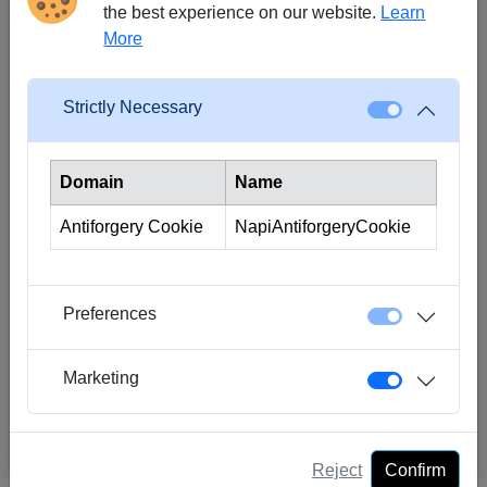
the best experience on our website.
Learn
Passwort
More
Strictly Necessary
Passwort bestätigen
Domain
Name
Weiterempfehlungs-ID (optional)
Antiforgery Cookie
NapiAntiforgeryCookie
Ich bin mit den
Nutzungsbestimmungen
und der
Datenschutzerklärung
einverstanden
Preferences
Senden
Marketing
Hast du schon ein Konto?
Hier anmelden
Reject
Confirm