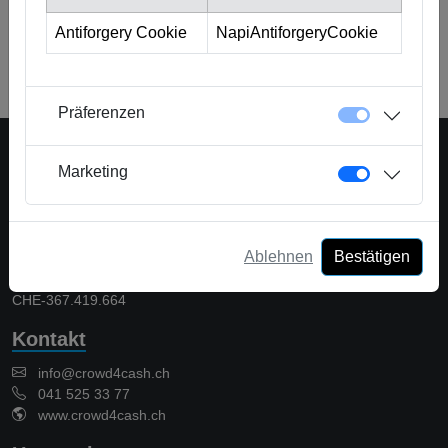
Beratung zu gewährleisten.
Antiforgery Cookie
NapiAntiforgeryCookie
Zurück zum Glossar
Präferenzen
Marketing
Eine Plattform der Crowd Solutions AG
Crowd Solutions AG
Ablehnen
Bestätigen
Bellevueweg 42
6300 Zug - Switzerland
CHE-367.419.664
Kontakt
info@crowd4cash.ch
041 525 33 77
www.crowd4cash.ch