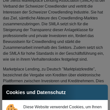
Die Swiss Marketplace Lending Association (SMLA) ist der
Verband der Schweizer Crowdlender und vertritt die
Interessen der Schweizer Crowdlending Industrie. Sie hat
das Ziel, sämtliche Akteure des Crowdlending-Marktes
zusammenzubringen. Die SMLA setzt sich für die
Steigerung der Transparenz dieser Anlageklasse für
professionelle und private Investoren ein, fördert das
Bewusstsein für Crowdlending und stärkt die
Zusammenarbeit innerhalb des Sektors. Zudem setzt sich
die SMLA für hohe Standards in der Geschäftsführung ein,
wie sie in ihrem Verhaltenskodex festgelegt sind.
Marketplace Lending, zu Deutsch "Marktplatzkredite",
bezeichnet die Vergabe von Krediten über elektronische
Plattformen zwischen Investoren und Kreditnehmern. Dies
umfasst auch das Crowdlending, der gebräuchlichste
Cookies und Datenschutz
Begriff hierfür in der Schweiz. Marketplace Lending lässt
sich differenzieren in Kredite für Verbraucher, Unternehmen
und Immobilien.
Diese Website verwendet Cookies, um Ihnen