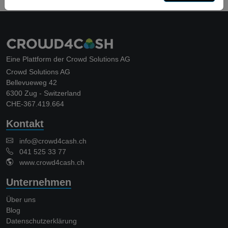
Eine Plattform der Crowd Solutions AG
Crowd Solutions AG
Bellevueweg 42
6300 Zug - Switzerland
CHE-367.419.664
Kontakt
info@crowd4cash.ch
041 525 33 77
www.crowd4cash.ch
Unternehmen
Über uns
Blog
Datenschutzerklärung