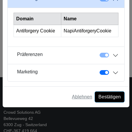
Während es immer ein gewisses Risiko in der Investition
gibt, ist die Maßnahme zur Risikominderung durch
Domain
Name
Diversifikation ein kluger und effektiver Ansatz. Sie
ermöglicht es Anlegern, potenzielle Herausforderungen im
Antiforgery Cookie
NapiAntiforgeryCookie
Bereich Crowdlending zu bewältigen und letztendlich eine
robustere und zuverlässigere Einkommensquelle
aufzubauen.
Präferenzen
Zurück zum Glossar
Marketing
Ablehnen
Bestätigen
Eine Plattform der Crowd Solutions AG
Crowd Solutions AG
Bellevueweg 42
6300 Zug - Switzerland
CHE-367.419.664