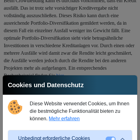
Beim Crowdlending kann es durchaus vorkommen, dass ein Kredit
ausfällt. Das ist trotz sehr vorsichtiger Kreditvergabe nicht
vollständig auszuschließen. Dieses Risiko kann durch eine
ausreichende Portfolio-Diversifikation gemildert werden, da in
diesem Fall ein einzelner Ausfall weniger ins Gewicht fällt. Eine
optimale Portfolio-Diversifikation sieht viele betragsähnliche
Investitionen in verschiedene Kreditanlagen vor. Durch einen oder
mehrere Ausfälle wird damit zwar die Rendite leicht geschmälert,
die Ausfälle werden jedoch durch die Rendite bei den anderen
Projekten mehr als aufgefangen. Ein entsprechendes
Rechenbeispiel finden Sie
hier
.
Cookies und Datenschutz
Die Aufrechterhaltung eines diversifizierten Portfolios ist ein
Eckpfeiler einer klugen Anlagestrategie. Dies hilft nicht nur
dabei, das Risiko zu streuen, sondern gewährleistet auch
Diese Website verwendet Cookies, um Ihnen
einen stabileren und belastbareren Einkommensstrom.
die bestmögliche Funktionalität bieten zu
Durch die Verteilung von Investitionen auf verschiedene
können.
Mehr erfahren
Kredite und Projekte können Anleger ihre Erträge gegen
mögliche Rückschläge absichern.
Unbedingt erforderliche Cookies