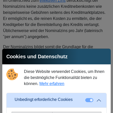
Im Unterschied zum
effektiven Zins
berücksichtigt der
Nominalzins keine zusätzlichen Kreditnebenkosten wie
beispielsweise Gebühren seitens des Kreditmarktplatzes.
Er ermöglicht es, die reinen Kosten zu ermitteln, die der
Kreditgeber für die Bereitstellung des Kredits verlangt.
Üblicherweise wird der Nominalzins pro Jahr (lateinisch
"per annum") angegeben.
Der Nominalzins bildet somit die Grundlage für die
Kalkulation der finanziellen Belastung durch den Kredit. Es
Cookies und Datenschutz
ist wichtig zu beachten, dass neben dem Nominalzins auch
weitere Faktoren wie Laufzeit, Rückzahlungsmodalitäten
und mögliche Zusatzkosten berücksichtigt werden sollten,
Diese Website verwendet Cookies, um Ihnen
um ein umfassendes Bild der Kreditkonditionen zu erhalten.
die bestmögliche Funktionalität bieten zu
können.
Mehr erfahren
Kreditnehmer sollten stets den Nominalzins sowie den
effektiven Zins prüfen, um eine fundierte Entscheidung zu
treffen. Bei Crowd4Cash wird Transparenz
Unbedingt erforderliche Cookies
großgeschrieben, weshalb alle relevanten Informationen zu
den Kreditkonditionen klar und verständlich kommuniziert