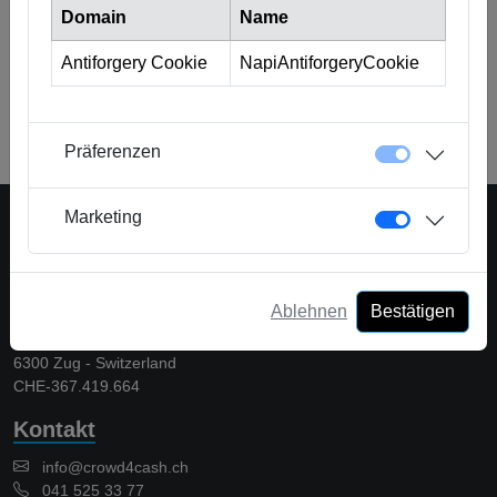
Domain
Name
werden. So können Kreditnehmer sicher sein, dass sie die
für sie besten Konditionen erhalten.
Antiforgery Cookie
NapiAntiforgeryCookie
Zurück zum Glossar
Präferenzen
Marketing
Eine Plattform der Crowd Solutions AG
Ablehnen
Bestätigen
Crowd Solutions AG
Bellevueweg 42
6300 Zug - Switzerland
CHE-367.419.664
Kontakt
info@crowd4cash.ch
041 525 33 77