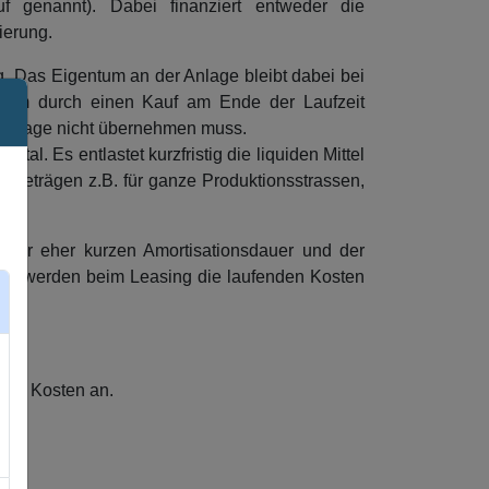
f genannt). Dabei finanziert entweder die
ierung.
g. Das Eigentum an der Anlage bleibt dabei bei
entum durch einen Kauf am Ende der Laufzeit
ie Anlage nicht übernehmen muss.
l. Es entlastet kurzfristig die liquiden Mittel
Beträgen z.B. für ganze Produktionsstrassen,
n, der eher kurzen Amortisationsdauer und der
lich werden beim Leasing die laufenden Kosten
ende Kosten an.