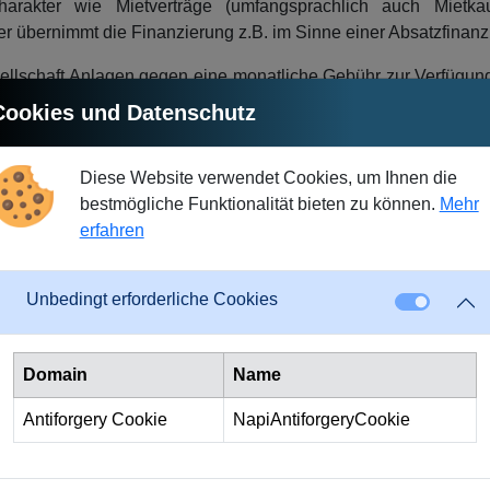
arakter wie Mietverträge (umfangsprachlich auch Mietkau
er übernimmt die Finanzierung z.B. im Sinne einer Absatzfinanz
esellschaft Anlagen gegen eine monatliche Gebühr zur Verfügun
ne Kaufoption enthalten, welche eine Übernahme in das Eig
Cookies und Datenschutz
asinggesellschaft, da diese in diesem Fall nach der Laufzeit d
he Unternehmen mit hohem Ertragspotential aber wenig Eigenkapita
Diese Website verwendet Cookies, um Ihnen die
n Leasingraten von der Steuer abgezogen werden. Bei höheren 
bestmögliche Funktionalität bieten zu können.
Mehr
für grössere Unternehmen.
erfahren
nggesellschaft ihre Raten aufgrund der Refinanzierungskoste
 einen variablen Risiko- und Gewinnzuschlag erhebt. Schliess
Unbedingt erforderliche Cookies
mens reduziert.
Domain
Name
ät einer Firma zu schonen. Allerdings fallen dadurch höhere lauf
Antiforgery Cookie
NapiAntiforgeryCookie