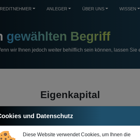
REDITNEHMER
ANLEGER
ÜBER UNS
WISSEN
en
gewählten Begriff
 Wenn wir Ihnen jedoch weiter behilflich sein können, lassen Sie 
Eigenkapital
Cookies und Datenschutz
s Unternehmens ist ein fundamentales Konzept in der Finanzwelt
xt einer Einzelperson bedeutet dies, dass das Eigenkapital d
Diese Website verwendet Cookies, um Ihnen die
 Es stellt sozusagen den finanziellen Wert dar, den eine Person t