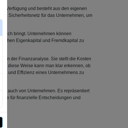
zur Verfügung und besteht aus den eigenen
r und Sicherheitsnetz für das Unternehmen, um
it sich bringt. Unternehmen können
zwischen Eigenkapital und Fremdkapital zu
t in der Finanzanalyse. Sie stellt die Kosten
Auf diese Weise kann man klar erkennen, ob
lität und Effizienz eines Unternehmens zu
 als auch von Unternehmen. Es repräsentiert
dlage für finanzielle Entscheidungen und