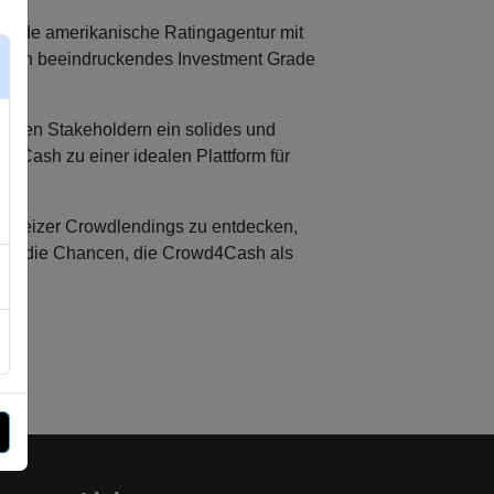
rende amerikanische Ratingagentur mit
elt ein beeindruckendes Investment Grade
ihren Stakeholdern ein solides und
4Cash zu einer idealen Plattform für
Schweizer Crowdlendings zu entdecken,
n Sie die Chancen, die Crowd4Cash als