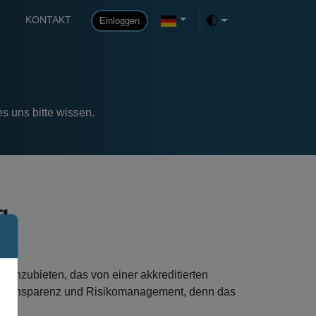
KONTAKT
Einloggen
Toggle theme
es uns bitte wissen.
g
kt
anzubieten, das von einer akkreditierten
u Transparenz und Risikomanagement, denn das