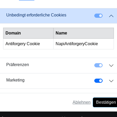
eit ihrer Angebote zu gewährleisten, hat Crowd4Cash eine füh
nanzinstrumenten beauftragt. Das Ergebnis? Die Obligation erhi
Unbedingt erforderliche Cookies
ät für sowohl Investoren als auch Kreditnehmer stärkt.
xpertise einer renommierten Ratingagentur bietet Crowd4Cash 
Domain
Name
aft. Dies erhöht das Vertrauen der Investoren und macht Crowd
ewertete Crowdlending-Möglichkeiten suchen.
Antiforgery Cookie
NapiAntiforgeryCookie
eisenden Obligation und um die vielfältigen Möglichkeiten des 
Sie uns auf dieser Reise der finanziellen Innovation und nutze
Präferenzen
ng bietet.
Marketing
Ablehnen
Bestätigen