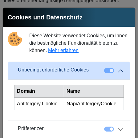
Investoren eher langfristige Beteiligungen anstreben.
Beim Immobilien-Crowdinvesting haben Investoren die
Cookies und Datenschutz
Möglichkeit, direkt in Immobilienprojekte zu investieren,
ohne das gesamte Objekt selbst erwerben zu müssen.
Stattdessen können sie einen Anteil am Gesamtprojekt
Diese Website verwendet Cookies, um Ihnen
erwerben, wodurch die finanzielle Belastung reduziert und
die bestmögliche Funktionalität bieten zu
das Risiko gestreut wird. Dies macht Immobilien-
können.
Mehr erfahren
Crowdinvesting besonders attraktiv für Kleinanleger, die an
der lukrativen Immobilienbranche teilhaben möchten, ohne
Unbedingt erforderliche Cookies
dabei große Summen zu investieren.
Im Bereich des Crowdinvestings in Eigenkapital können
Domain
Name
Investoren in vielversprechende Startups und Unternehmen
investieren, die frisches Kapital für ihr Wachstum und ihre
Antiforgery Cookie
NapiAntiforgeryCookie
Expansion benötigen. Dies ermöglicht es Unternehmern,
neue Ideen zu verwirklichen und ihr Geschäftspotenzial voll
auszuschöpfen, während Investoren die Chance haben, am
Präferenzen
Erfolg dieser Unternehmen teilzuhaben.